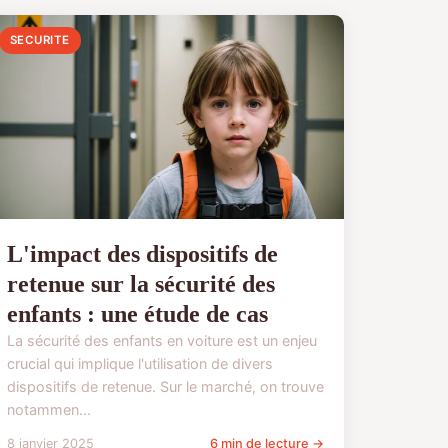
SECURITE
L'impact des dispositifs de
retenue sur la sécurité des
enfants : une étude de cas
La sécurité des enfants en voiture est un enjeu
crucial qui implique l'utilisation de divers
dispositifs de retenue. Sur le marché, on trouve
notammen...
8 janvier 2025
6 min de lecture →