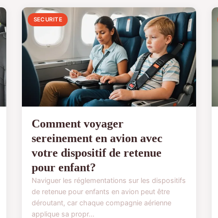
SECURITE
Comment voyager
sereinement en avion avec
votre dispositif de retenue
pour enfant?
Naviguer les réglementations sur les dispositifs
de retenue pour enfants en avion peut être
déroutant, car chaque compagnie aérienne
applique sa propr...