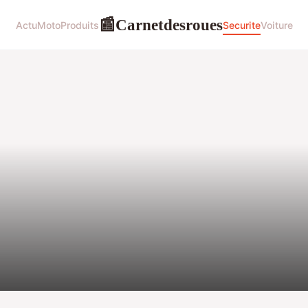
Carnetdesroues
📰
Actu
Moto
Produits
Securite
Voiture