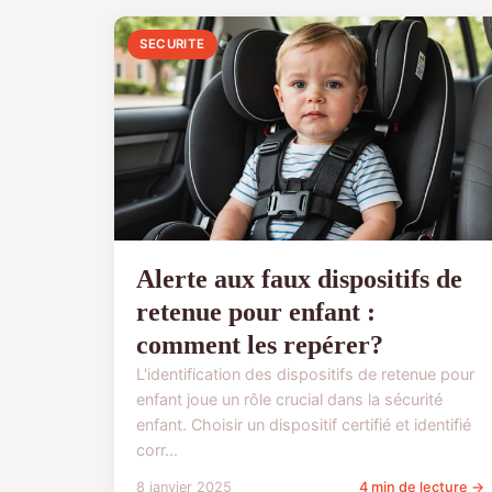
SECURITE
Alerte aux faux dispositifs de
retenue pour enfant :
comment les repérer?
L'identification des dispositifs de retenue pour
enfant joue un rôle crucial dans la sécurité
enfant. Choisir un dispositif certifié et identifié
corr...
8 janvier 2025
4 min de lecture →