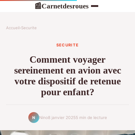
Carnetdesroues
📰
Accueil
›
Securite
SECURITE
Comment voyager
sereinement en avion avec
votre dispositif de retenue
pour enfant?
Nino
8 janvier 2025
5 min de lecture
N