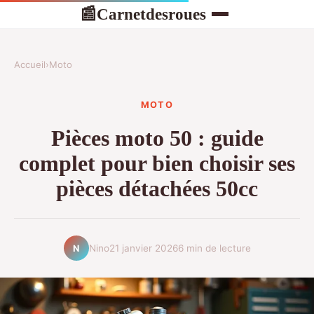
Carnetdesroues
📰
Accueil
›
Moto
MOTO
Pièces moto 50 : guide
complet pour bien choisir ses
pièces détachées 50cc
Nino
21 janvier 2026
6 min de lecture
N